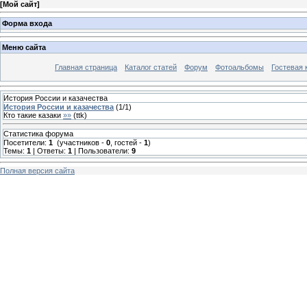
[
Мой сайт
]
Форма входа
Меню сайта
Главная страница
Каталог статей
Форум
Фотоальбомы
Гостевая 
История России и казачества
История России и казачества
(
1
/
1
)
Кто такие казаки
»»
(
ttk
)
Статистика форума
Посетители:
1
(участников -
0
, гостей -
1
)
Темы:
1
| Ответы:
1
| Пользователи:
9
Полная версия сайта