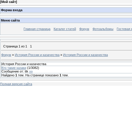
[
Мой сайт
]
Форма входа
Меню сайта
Главная страница
Каталог статей
Форум
Фотоальбомы
Гостевая 
Страница
1
из
1
1
Форум
»
История России и казачества
»
История России и казачества
История России и казачества
Кто такие казаки
(
1
/
3082
)
Сообщение от:
ttk
»»
Найдено
1
тем. На странице показано
1
тем.
Полная версия сайта