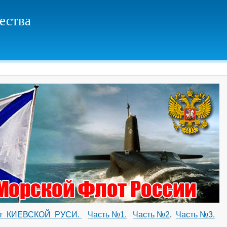
ества
 КИЕВСКОЙ РУСИ.
Часть №1.
Часть №2
.
Часть №3.