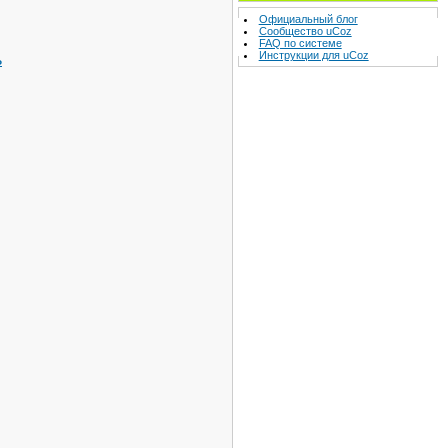
Официальный блог
Сообщество uCoz
FAQ по системе
Инструкции для uCoz
ь