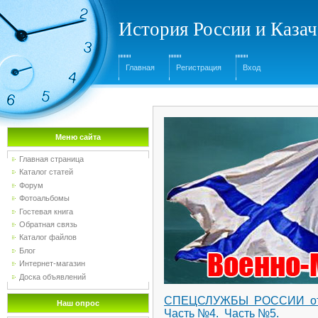
История России и Казач
Главная
Регистрация
Вход
Меню сайта
Главная страница
Каталог статей
Форум
Фотоальбомы
Гостевая книга
Обратная связь
Каталог файлов
Блог
Интернет-магазин
Доска объявлений
СПЕЦСЛУЖБЫ РОССИИ от
Наш опрос
Часть №4.
Часть №5.