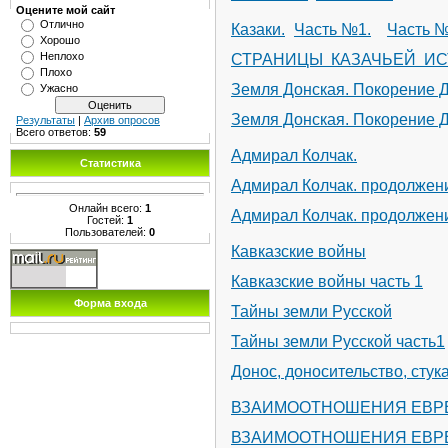
Оцените мой сайт
Отлично
Казаки.
Часть №1.
Часть №
Хорошо
Неплохо
СТРАНИЦЫ КАЗАЧЬЕЙ ИСТ
Плохо
Земля Донская. Покорение Д
Ужасно
Земля Донская. Покорение Д
Результаты
|
Архив опросов
Всего ответов:
59
Адмирал Колчак.
Статистика
Адмирал Колчак. продолжен
Онлайн всего:
1
Адмирал Колчак. продолжен
Гостей:
1
Пользователей:
0
Кавказские войны
Кавказские войны часть 1
Форма входа
Тайны земли Русской
Тайны земли Русской часть1
Донос, доносительство, стук
ВЗАИМООТНОШЕНИЯ ЕВРЕ
ВЗАИМООТНОШЕНИЯ ЕВРЕЕ